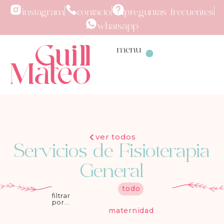
instagram
contacto
preguntas frecuentes
whatsapp
menu
ver todos
Servicios de Fisioterapia
General
todo
filtrar
por...
maternidad