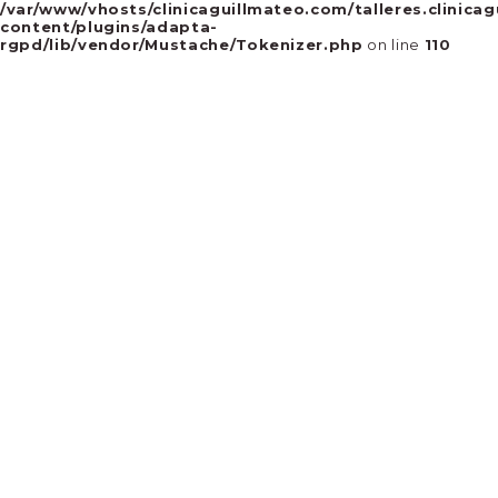
/var/www/vhosts/clinicaguillmateo.com/talleres.clinica
content/plugins/adapta-
rgpd/lib/vendor/Mustache/Tokenizer.php
on line
110