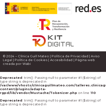
© 2024 – Clínica Guill Mateo |
Política de Privacidad
|
Aviso
Legal
|
Política de Cookies
|
Accesibilidad
| Página web
creada por
Wabi
Deprecated
: trim(): Passing null to parameter #1 ($string) of
type string is deprecated in
/var/www/vhosts/clinicaguillmateo.com/talleres.clinica
content/plugins/adapta-
rgpd/lib/vendor/Mustache/Tokenizer.php
on line
110
Deprecated
: trim(): Passing null to parameter #1 ($string) of
type string is deprecated in