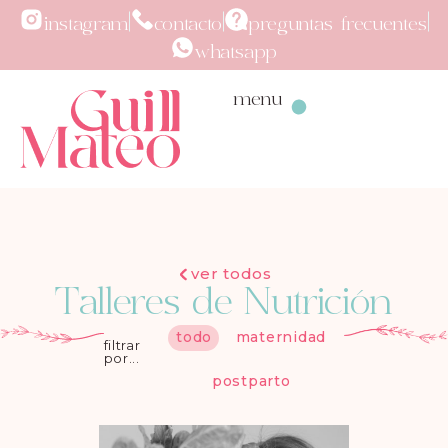
instagram
contacto
preguntas frecuentes
whatsapp
menu
ver todos
Talleres de Nutrición
todo
maternidad
filtrar
por...
postparto