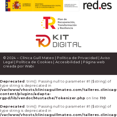
© 2024 – Clínica Guill Mateo |
Política de Privacidad
|
Aviso
Legal
|
Política de Cookies
|
Accesibilidad
| Página web
creada por
Wabi
Deprecated
: trim(): Passing null to parameter #1 ($string) of
type string is deprecated in
/var/www/vhosts/clinicaguillmateo.com/talleres.clinica
content/plugins/adapta-
rgpd/lib/vendor/Mustache/Tokenizer.php
on line
110
Deprecated
: trim(): Passing null to parameter #1 ($string) of
type string is deprecated in
/var/www/vhosts/clinicaguillmateo.com/talleres.clinica