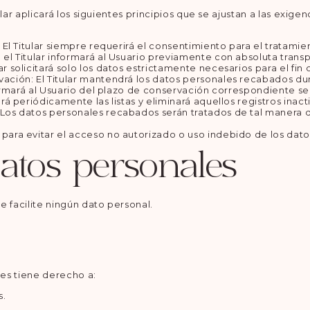
ular aplicará los siguientes principios que se ajustan a las ex
ia: El Titular siempre requerirá el consentimiento para el trata
e el Titular informará al Usuario previamente con absoluta trans
r solicitará solo los datos estrictamente necesarios para el fin o 
rvación: El Titular mantendrá los datos personales recabados d
informará al Usuario del plazo de conservación correspondiente se
sará periódicamente las listas y eliminará aquellos registros ina
: Los datos personales recabados serán tratados de tal manera 
 para evitar el acceso no autorizado o uso indebido de los dato
atos personales
e facilite ningún dato personal.
les tiene derecho a:
s.