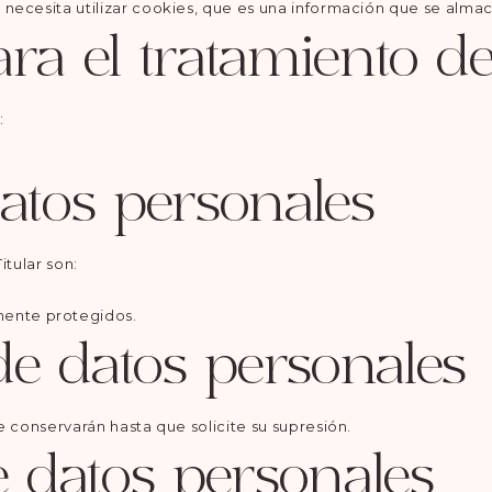
 necesita utilizar cookies, que es una información que se alm
ra el tratamiento d
:
atos personales
itular son:
mente protegidos.
e datos personales
e conservarán hasta que solicite su supresión.
e datos personales