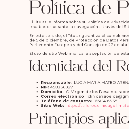
Política de 
El Titular le informa sobre su Política de Priva
recabados durante la navegación a través del Si
En este sentido, el Titular garantiza el cumplim
de 5 de diciembre, de Protección de Datos Pers
Parlamento Europeo y del Consejo de 27 de abril 
El uso de sitio Web implica la aceptación de est
Identidad del 
Responsable:
LUCIA MARIA MATEO AREN
NIF:
45836602V
Domicilio:
C. Virgen de los Desamparados, 
Correo electrónico:
clinicafisioelda@gm
Teléfono de contacto:
661 14 65 35
Sitio Web:
https://talleres.clinicaguillma
Principios apli