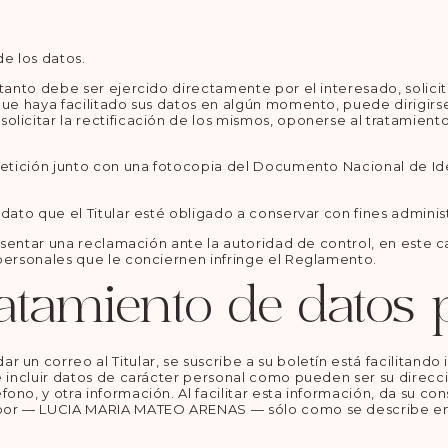
de los datos.
tanto debe ser ejercido directamente por el interesado, solicitá
que haya facilitado sus datos en algún momento, puede dirigirse 
icitar la rectificación de los mismos, oponerse al tratamiento, 
 petición junto con una fotocopia del Documento Nacional de Id
dato que el Titular esté obligado a conservar con fines administ
presentar una reclamación ante la autoridad de control, en este
 personales que le conciernen infringe el Reglamento.
ratamiento de datos 
 un correo al Titular, se suscribe a su boletín está facilitando
 incluir datos de carácter personal como pueden ser su direcció
ono, y otra información. Al facilitar esta información, da su c
a por — LUCIA MARIA MATEO ARENAS — sólo como se describe en 