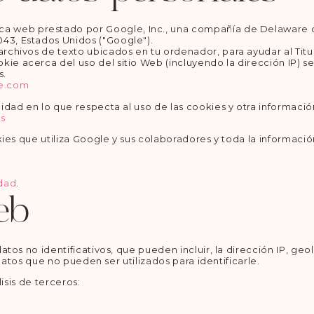
tica web prestado por Google, Inc., una compañía de Delaware c
043, Estados Unidos ("Google").
 archivos de texto ubicados en tu ordenador, para ayudar al Titul
kie acerca del uso del sitio Web (incluyendo la dirección IP) s
s.
le.com
dad en lo que respecta al uso de las cookies y otra información
es
ies que utiliza Google y sus colaboradores y toda la informació
idad
.
eb
os no identificativos, que pueden incluir, la dirección IP, geol
datos que no pueden ser utilizados para identificarle.
lisis de terceros: