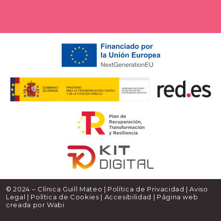
© 2024 – Clínica Guill Mateo |
Política de Privacidad
|
Aviso
Legal
|
Política de Cookies
|
Accesibilidad
| Página web
creada por
Wabi