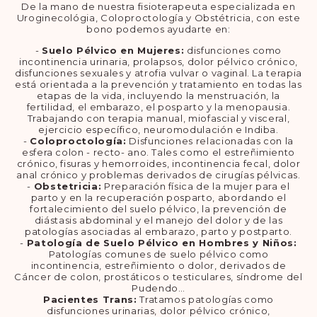
De la mano de nuestra fisioterapeuta especializada en
Uroginecológia, Coloproctología y Obstétricia, con este
bono podemos ayudarte en:
-
Suelo Pélvico en Mujeres:
disfunciones como
incontinencia urinaria, prolapsos, dolor pélvico crónico,
disfunciones sexuales y atrofia vulvar o vaginal. La terapia
está orientada a la prevención y tratamiento en todas las
etapas de la vida, incluyendo la menstruación, la
fertilidad, el embarazo, el posparto y la menopausia.
Trabajando con terapia manual, miofascial y visceral,
ejercicio específico, neuromodulación e Indiba.
-
Coloproctología:
Disfunciones relacionadas con la
esfera colon - recto- ano. Tales como el estreñimiento
crónico, fisuras y hemorroides, incontinencia fecal, dolor
anal crónico y problemas derivados de cirugías pélvicas.
-
Obstetricia:
Preparación física de la mujer para el
parto y en la recuperación posparto, abordando el
fortalecimiento del suelo pélvico, la prevención de
diástasis abdominal y el manejo del dolor y de las
patologías asociadas al embarazo, parto y postparto.
-
Patología de Suelo Pélvico en Hombres y Niños:
Patologías comunes de suelo pélvico como
incontinencia, estreñimiento o dolor, derivados de
Cáncer de colon, prostáticos o testiculares, síndrome del
Pudendo…
Pacientes Trans:
Tratamos patologías como
disfunciones urinarias, dolor pélvico crónico,