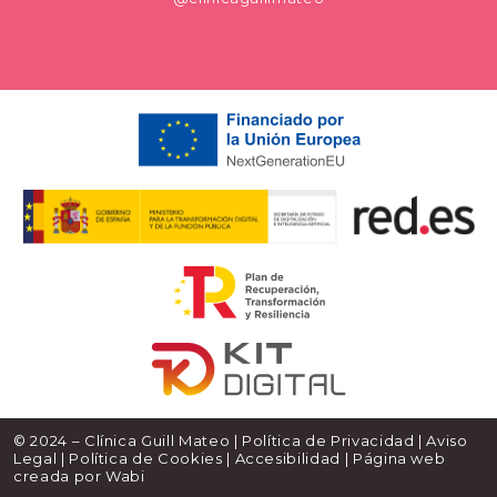
© 2024 – Clínica Guill Mateo |
Política de Privacidad
|
Aviso
Legal
|
Política de Cookies
|
Accesibilidad
| Página web
creada por
Wabi