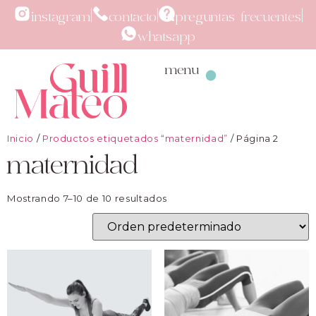
instagram
contacto
preguntas frecuentes
whatsapp
menu
Inicio
/
Productos etiquetados “maternidad”
/ Página 2
maternidad
Mostrando 7–10 de 10 resultados