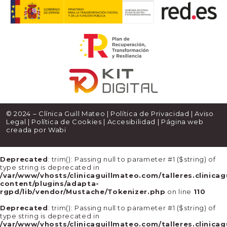
© 2024 – Clínica Guill Mateo |
Política de Privacidad
|
Aviso
Legal
|
Política de Cookies
|
Accesibilidad
| Página web
creada por
Wabi
Deprecated
: trim(): Passing null to parameter #1 ($string) of
type string is deprecated in
/var/www/vhosts/clinicaguillmateo.com/talleres.clinica
content/plugins/adapta-
rgpd/lib/vendor/Mustache/Tokenizer.php
on line
110
Deprecated
: trim(): Passing null to parameter #1 ($string) of
type string is deprecated in
/var/www/vhosts/clinicaguillmateo.com/talleres.clinica