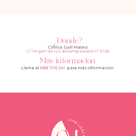
¿Dónde?
Clínica Guill Mateo
C/ Virgen de los desamparados nº Elda
Más información
Llama al
688 706 541
para más información.