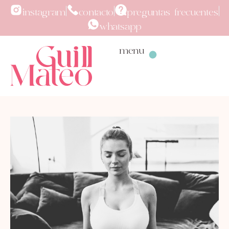
instagram
contacto
preguntas frecuentes
whatsapp
menu