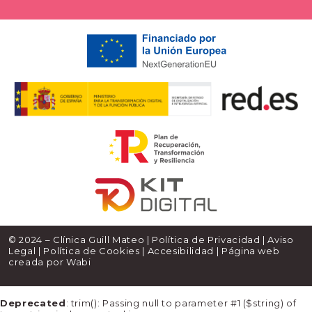
© 2024 – Clínica Guill Mateo |
Política de Privacidad
|
Aviso
Legal
|
Política de Cookies
|
Accesibilidad
| Página web
creada por
Wabi
Deprecated
: trim(): Passing null to parameter #1 ($string) of