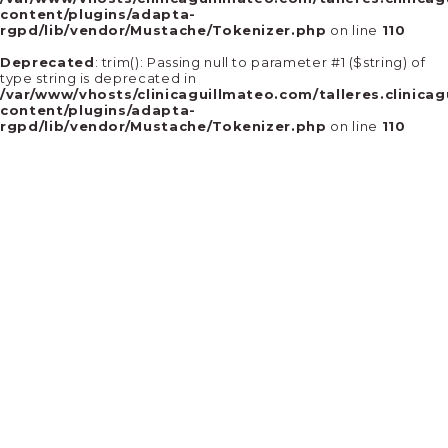
content/plugins/adapta-
rgpd/lib/vendor/Mustache/Tokenizer.php
on line
110
Deprecated
: trim(): Passing null to parameter #1 ($string) of
type string is deprecated in
/var/www/vhosts/clinicaguillmateo.com/talleres.clinica
content/plugins/adapta-
rgpd/lib/vendor/Mustache/Tokenizer.php
on line
110