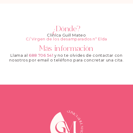
¿Dónde?
Clínica Guill Mateo
C/ Virgen de los desamparados nº Elda
Más información
Llama al
688 706 541
y no te olvides de contactar con
nosotros por email o teléfono para concretar una cita.