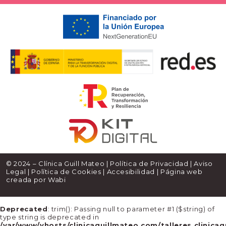
© 2024 – Clínica Guill Mateo |
Política de Privacidad
|
Aviso
Legal
|
Política de Cookies
|
Accesibilidad
| Página web
creada por
Wabi
Deprecated
: trim(): Passing null to parameter #1 ($string) of
type string is deprecated in
/var/www/vhosts/clinicaguillmateo.com/talleres.clinica