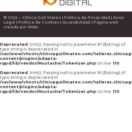
© 2024 – Clínica Guill Mateo |
Política de Privacidad
|
Aviso
Legal
|
Política de Cookies
|
Accesibilidad
| Página web
creada por
Wabi
Deprecated
: trim(): Passing null to parameter #1 ($string) of
type string is deprecated in
/var/www/vhosts/clinicaguillmateo.com/talleres.clinica
content/plugins/adapta-
rgpd/lib/vendor/Mustache/Tokenizer.php
on line
110
Deprecated
: trim(): Passing null to parameter #1 ($string) of
type string is deprecated in
/var/www/vhosts/clinicaguillmateo.com/talleres.clinica
content/plugins/adapta-
rgpd/lib/vendor/Mustache/Tokenizer.php
on line
110