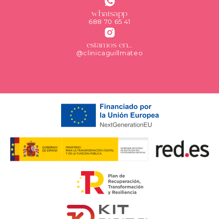
whatsapp
688 70 65 41
estamos en...
@clinicaguillmateo