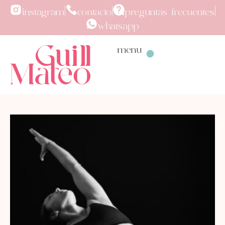
instagram
contacto
preguntas frecuentes
whatsapp
menu