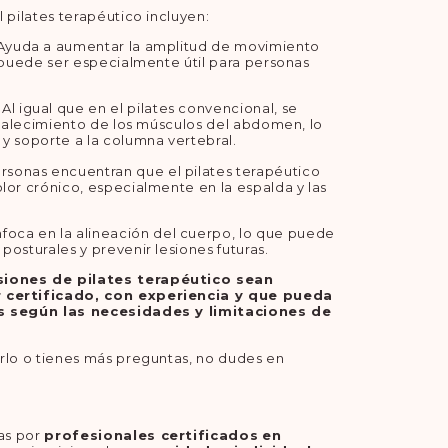
 pilates terapéutico incluyen:
 Ayuda a aumentar la amplitud de movimiento
e puede ser especialmente útil para personas
: Al igual que en el pilates convencional, se
ortalecimiento de los músculos del abdomen, lo
y soporte a la columna vertebral.
rsonas encuentran que el pilates terapéutico
lor crónico, especialmente en la espalda y las
nfoca en la alineación del cuerpo, lo que puede
posturales y prevenir lesiones futuras.
siones de pilates terapéutico sean
 certificado, con experiencia y que pueda
os según las necesidades y limitaciones de
arlo o tienes más preguntas, no dudes en
das por
profesionales certificados
en