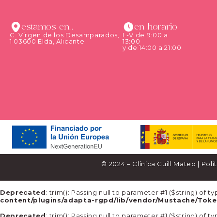
estamos en...
en horario
C. Virgen de los Desamparados,
L-V de 9:00 a
1 03600 Elda, Alicante
13:00
y de 14:00 a 21:00
© 2024 – Clínica Guill Mateo |
Polí
Deprecated
: trim(): Passing null to parameter #1 ($string) of 
content/plugins/adapta-rgpd/lib/vendor/Mustache/Toke
Deprecated
: trim(): Passing null to parameter #1 ($string) of 