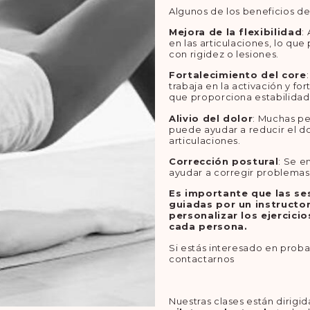
Algunos de los beneficios del
Mejora de la flexibilidad
:
en las articulaciones, lo qu
con rigidez o lesiones.
Fortalecimiento del core
trabaja en la activación y f
que proporciona estabilidad 
Alivio del dolor
: Muchas pe
puede ayudar a reducir el do
articulaciones.
Corrección postural
: Se e
ayudar a corregir problemas 
Es importante que las se
guiadas por un instructor
personalizar los ejercici
cada persona.
Si estás interesado en prob
contactarnos
Nuestras clases están dirigi