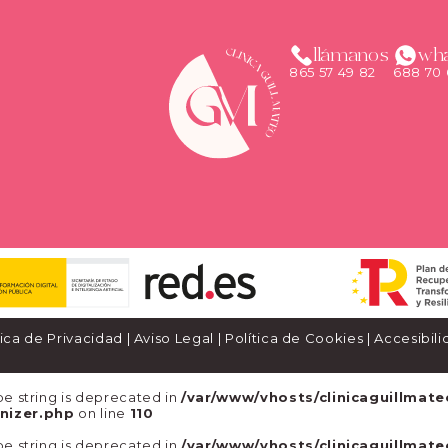
llámanos
wh
865 57 49 82
688 70 
tica de Privacidad
|
Aviso Legal
|
Política de Cookies
|
Accesibili
type string is deprecated in
/var/www/vhosts/clinicaguillmate
nizer.php
on line
110
type string is deprecated in
/var/www/vhosts/clinicaguillmate