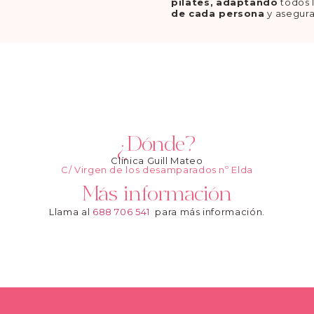
pilates,
adaptando
todos l
de cada persona
y asegura
¿Dónde?
Clínica Guill Mateo
C/ Virgen de los desamparados nº Elda
Más información
Llama al
688 706 541
para más información.