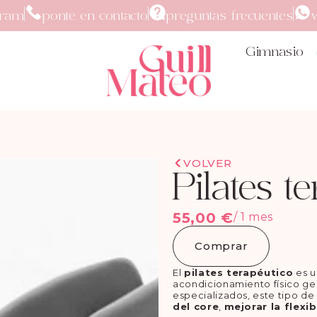
gram
ponte en contacto
preguntas frecuentes
Gimnasio
VOLVER
Pilates t
55,00
€
/ 1 mes
Comprar
El
pilates terapéutico
es u
acondicionamiento físico gen
especializados, este tipo de
del core
,
mejorar la flexib