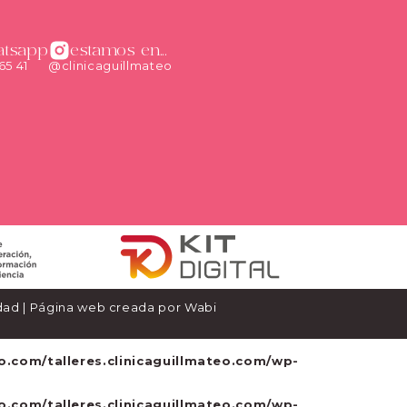
atsapp
estamos en...
65 41
@clinicaguillmateo
dad
| Página web creada por
Wabi
o.com/talleres.clinicaguillmateo.com/wp-
o.com/talleres.clinicaguillmateo.com/wp-