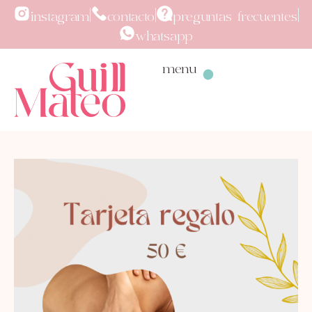
instagram
contacto
preguntas frecuentes
whatsapp
menu