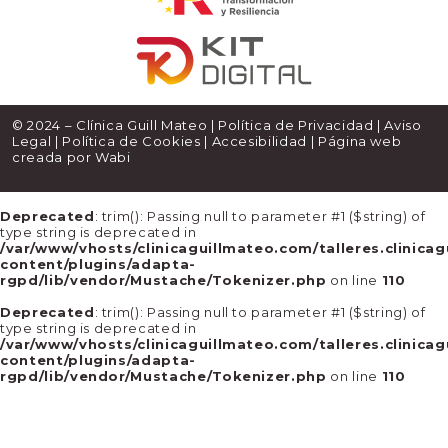
© 2024 – Clínica Guill Mateo |
Política de Privacidad
|
Aviso
Legal
|
Política de Cookies
|
Accesibilidad
| Página web
creada por
Wabi
Deprecated
: trim(): Passing null to parameter #1 ($string) of
type string is deprecated in
/var/www/vhosts/clinicaguillmateo.com/talleres.clinica
content/plugins/adapta-
rgpd/lib/vendor/Mustache/Tokenizer.php
on line
110
Deprecated
: trim(): Passing null to parameter #1 ($string) of
type string is deprecated in
/var/www/vhosts/clinicaguillmateo.com/talleres.clinica
content/plugins/adapta-
rgpd/lib/vendor/Mustache/Tokenizer.php
on line
110