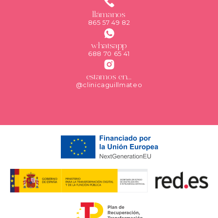
llámanos
865 57 49 82
whatsapp
688 70 65 41
estamos en...
@clinicaguillmateo