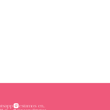
atsapp
estamos en...
65 41
@clinicaguillmateo