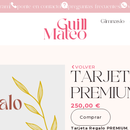
gram
ponte en contacto
preguntas frecuentes
Gimnasio
VOLVER
TARJE
PREMIU
250,00
€
Comprar
Tarjeta Regalo PREMIUM
,