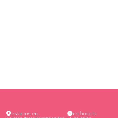
estamos en...
en horario
C. Virgen de los Desamparados,
L-V de 9:00 a