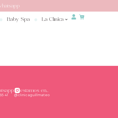
whatsapp
Baby Spa
La Clínica
atsapp
estamos en...
65 41
@clinicaguillmateo