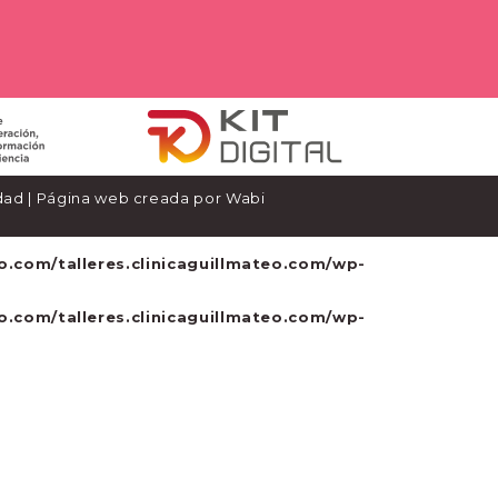
dad
| Página web creada por
Wabi
o.com/talleres.clinicaguillmateo.com/wp-
o.com/talleres.clinicaguillmateo.com/wp-