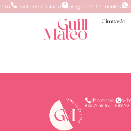
gram
ponte en contacto
preguntas frecuentes
Gimnasio
llámanos
wh
865 57 49 82
688 70 