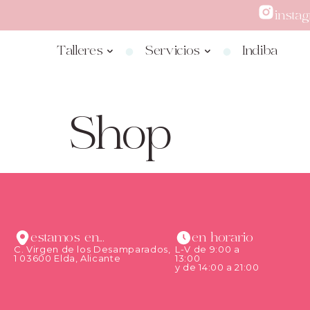
insta
Talleres
Servicios
Indiba
Shop
estamos en...
en horario
C. Virgen de los Desamparados,
L-V de 9:00 a
1 03600 Elda, Alicante
13:00
y de 14:00 a 21:00