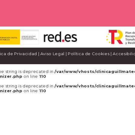
tica de Privacidad
|
Aviso Legal
|
Política de Cookies
|
Accesibili
type string is deprecated in
/var/www/vhosts/clinicaguillmate
nizer.php
on line
110
type string is deprecated in
/var/www/vhosts/clinicaguillmate
nizer.php
on line
110